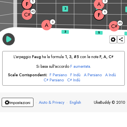
3
1
F
A
3
5
5
#
1
C
F
#
3
5
#
A
C
#
L'arpeggio
F
aug
ha la formula
1, 3, #5
con le note
F
, 
A
, 
C
#
Si basa sull'accordo
F
aumentata
.
Scale Corrispondenti:
F
Persiano
F
Indù
A
Persiano
A
Indù
C
Persiano
C
Indù
#
#
·
Aiuto & Privacy
·
English
UkeBuddy
©
2010
Impostazioni