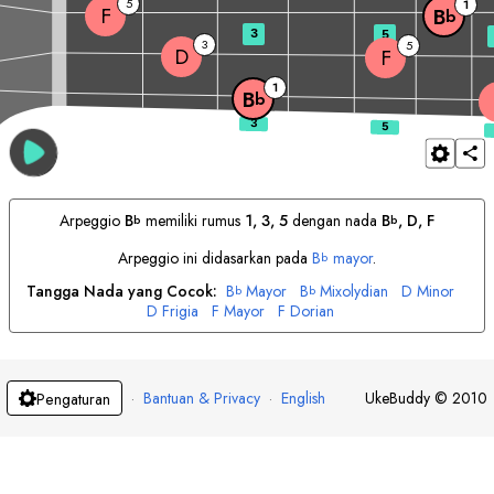
5
1
F
B
b
3
5
3
5
D
F
1
B
b
Arpeggio
B
memiliki rumus
1, 3, 5
dengan nada
B
, 
D
, 
F
b
b
Arpeggio ini didasarkan pada
B
mayor
.
b
Tangga Nada yang Cocok:
B
Mayor
B
Mixolydian
D
Minor
b
b
D
Frigia
F
Mayor
F
Dorian
·
Bantuan & Privacy
·
English
UkeBuddy
©
2010
Pengaturan