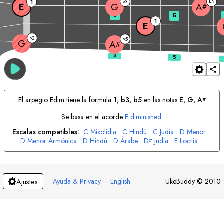
3
5
1
b
b
E
G
A
#
3
5
1
E
3
b
5
b
G
A
#
El arpegio
E
dim tiene la formula
1, b3, b5
en las notas
E
, 
G
, 
A
#
Se basa en el acorde
E
diminished
.
Escalas compatibles:
C
Mixolidia
C
Hindú
C
Judía
D
Menor
D
Menor Armónica
D
Hindú
D
Árabe
D
Judía
E
Locria
#
E
Blues
E
Gitana
F
Mayor
F
Menor Armónica
F
Menor Melódica
F
Judía
G
Dórico
G
Menor Melódica
#
G
Menor Armónica
A
Frigia
A
Judía
A
Lidia
#
#
B
Menor Armónica
B
Persa
·
Ayuda & Privacy
·
English
UkeBuddy
©
2010
Ajustes