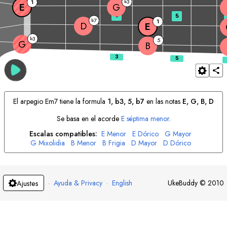
3
1
b
E
G
3
5
7
b
1
D
E
3
b
5
G
B
El arpegio
E
m7 tiene la formula
1, b3, 5, b7
en las notas
E
, 
G
, 
B
, 
D
Se basa en el acorde
E
séptima menor
.
Escalas compatibles:
E
Menor
E
Dórico
G
Mayor
G
Mixolidia
B
Menor
B
Frigia
D
Mayor
D
Dórico
·
Ayuda & Privacy
·
English
UkeBuddy
©
2010
Ajustes