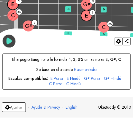
3
1
E
G
#
3
5
5
#
1
C
E
3
5
#
G
#
C
El arpegio
E
aug tiene la formula
1, 3, #5
en las notas
E
, 
G
, 
C
#
Se basa en el acorde
E
aumentado
.
Escalas compatibles:
E
Persa
E
Hindú
G
Persa
G
Hindú
#
#
C
Persa
C
Hindú
·
Ayuda & Privacy
·
English
UkeBuddy
©
2010
Ajustes