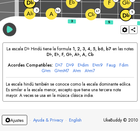
E
F
D
G
b
b
b
5
6
b
7
b
1
A
A
b
C
b
D
b
La escala
D
Hindú tiene la formula
1, 2, 3, 4, 5, b6, b7
en las notas
b
D
, 
E
, 
F
, 
G
, 
A
, 
A
, Cb
b
b
b
b
Acordes Compatibles:
D
7
D
9
E
dim
E
m9
F
aug
F
dim
b
b
b
b
G
m
G
mM7
A
m
A
m7
b
b
b
b
La escala hindú también se conoce como la escala dominante eólica.
Es similar a la escala menor, excepto que tiene una tercera nota
mayor. A veces se usa en la música clásica india.
·
Ayuda & Privacy
·
English
UkeBuddy
©
2010
Ajustes