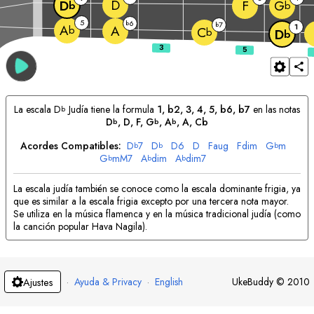
D
F
D
G
b
b
5
6
b
7
b
1
A
A
b
C
b
D
b
La escala
D
Judía tiene la formula
1, b2, 3, 4, 5, b6, b7
en las notas
b
D
, 
D
, 
F
, 
G
, 
A
, 
A
, Cb
b
b
b
Acordes Compatibles:
D
7
D
D
6
D
F
aug
F
dim
G
m
b
b
b
G
mM7
A
dim
A
dim7
b
b
b
La escala judía también se conoce como la escala dominante frigia, ya
que es similar a la escala frigia excepto por una tercera nota mayor.
Se utiliza en la música flamenca y en la música tradicional judía (como
la canción popular Hava Nagila).
·
Ayuda & Privacy
·
English
UkeBuddy
©
2010
Ajustes