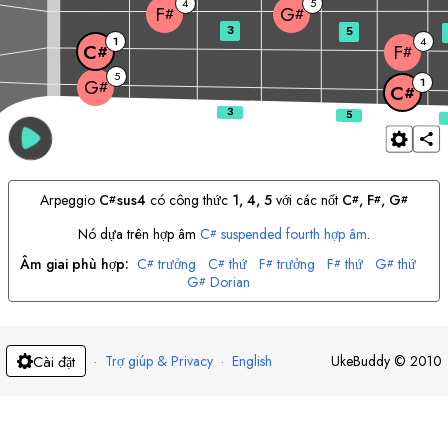
4
5
F
G
#
#
3
5
1
4
C
F
#
#
5
1
G
#
C
#
Arpeggio
C
sus4
có công thức
1, 4, 5
với các nốt
C
, 
F
, 
G
#
#
#
#
Nó dựa trên hợp âm
C
suspended fourth hợp âm
.
#
Âm giai phù hợp:
C
trưởng
C
thứ
F
trưởng
F
thứ
G
thứ
#
#
#
#
#
G
Dorian
#
·
Trợ giúp & Privacy
·
English
UkeBuddy
©
2010
Cài đặt