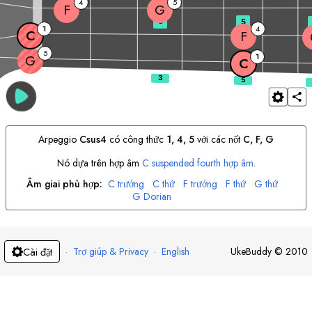
4
5
F
G
3
5
1
4
C
F
5
1
G
C
Arpeggio
C
sus4
có công thức
1, 4, 5
với các nốt
C
, 
F
, 
G
Nó dựa trên hợp âm
C
suspended fourth hợp âm
.
Âm giai phù hợp:
C
trưởng
C
thứ
F
trưởng
F
thứ
G
thứ
G
Dorian
·
Trợ giúp & Privacy
·
English
UkeBuddy
©
2010
Cài đặt