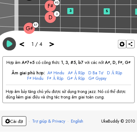
5
#
F
#
3
5
3
D
7
b
G
#
<
>
1
/
4
Hợp âm
A
7+5
có công thức
1, 3, #5, b7
với các nốt
A
, 
D
, 
F
, 
G
#
#
#
#
Âm giai phù hợp:
A
Hindu
A
Ả Rập
D
Ba Tư
D
Ả Rập
#
#
F
Hindu
F
Ả Rập
G
Ả Rập
G
Gypsy
#
#
#
#
Hợp âm bảy tăng chủ yếu được sử dụng trong jazz. Nó có thể được
dùng kèm giai điệu và ứng tác trong âm giai toàn cung.
·
Trợ giúp & Privacy
·
English
UkeBuddy
©
2010
Cài đặt