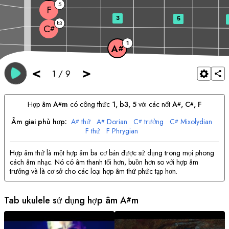
5
F
3
5
3
b
C
#
1
A
#
<
>
1
/
9
Hợp âm
A
m
có công thức
1, b3, 5
với các nốt
A
, 
C
, 
F
#
#
#
Âm giai phù hợp:
A
thứ
A
Dorian
C
trưởng
C
Mixolydian
#
#
#
#
F
thứ
F
Phrygian
Hợp âm thứ là một hợp âm ba cơ bản được sử dụng trong mọi phong
cách âm nhạc. Nó có âm thanh tối hơn, buồn hơn so với hợp âm
trưởng và là cơ sở cho các loại hợp âm thứ phức tạp hơn.
Tab ukulele sử dụng hợp âm
A
m
#