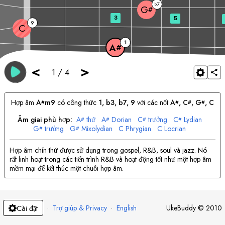
7
b
G
#
3
5
9
C
1
A
#
<
>
1
/
4
Hợp âm
A
m9
có công thức
1, b3, b7, 9
với các nốt
A
, 
C
, 
G
, 
C
#
#
#
#
Âm giai phù hợp:
A
thứ
A
Dorian
C
trưởng
C
Lydian
#
#
#
#
G
trưởng
G
Mixolydian
C
Phrygian
C
Locrian
#
#
Hợp âm chín thứ được sử dụng trong gospel, R&B, soul và jazz. Nó
rất linh hoạt trong các tiến trình R&B và hoạt động tốt như một hợp âm
mềm mại để kết thúc một chuỗi hợp âm.
·
Trợ giúp & Privacy
·
English
UkeBuddy
©
2010
Cài đặt