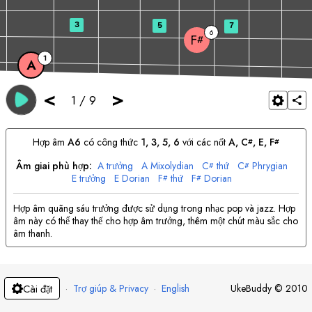
3
5
7
6
F
#
1
A
<
>
1
/
9
Hợp âm
A
6
có công thức
1, 3, 5, 6
với các nốt
A
, 
C
, 
E
, 
F
#
#
Âm giai phù hợp:
A
trưởng
A
Mixolydian
C
thứ
C
Phrygian
#
#
E
trưởng
E
Dorian
F
thứ
F
Dorian
#
#
Hợp âm quãng sáu trưởng được sử dụng trong nhạc pop và jazz. Hợp
âm này có thể thay thế cho hợp âm trưởng, thêm một chút màu sắc cho
âm thanh.
·
Trợ giúp & Privacy
·
English
UkeBuddy
©
2010
Cài đặt