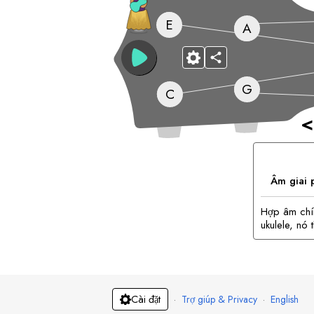
E
A
G
C
<
Âm giai 
Hợp âm chín
ukulele, nó
·
Trợ giúp & Privacy
·
English
Cài đặt