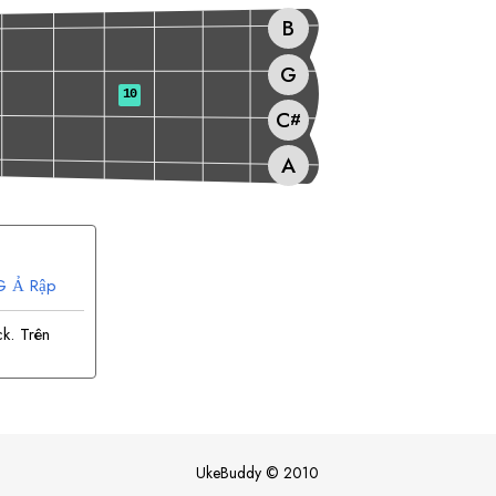
B
G
10
C
#
A
G
Ả Rập
k. Trên
UkeBuddy
©
2010