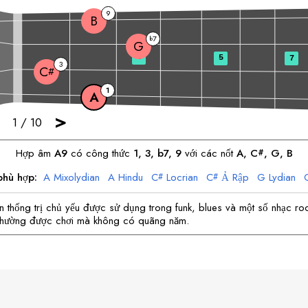
9
B
7
b
G
3
5
7
3
C
#
1
A
>
1
/
10
Hợp âm
A
9
có công thức
1, 3, b7, 9
với các nốt
A
, 
C
, 
G
, 
B
#
phù hợp:
A
Mixolydian
A
Hindu
C
Locrian
C
Ả Rập
G
Lydian
#
#
B
thứ
B
Hindu
 thống trị chủ yếu được sử dụng trong funk, blues và một số nhạc roc
 thường được chơi mà không có quãng năm.