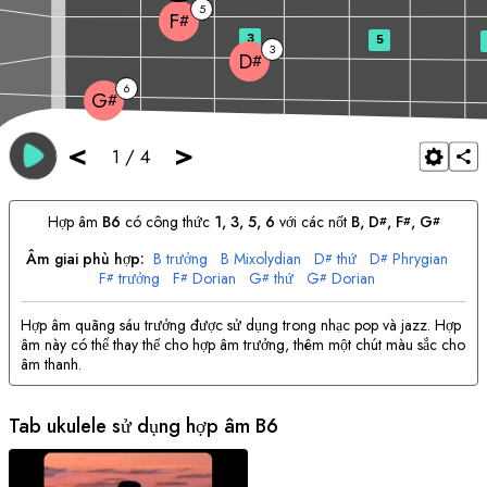
5
F
#
3
5
3
D
#
6
G
#
<
>
1
/
4
Hợp âm
B
6
có công thức
1, 3, 5, 6
với các nốt
B
, 
D
, 
F
, 
G
#
#
#
Âm giai phù hợp:
B
trưởng
B
Mixolydian
D
thứ
D
Phrygian
#
#
F
trưởng
F
Dorian
G
thứ
G
Dorian
#
#
#
#
Hợp âm quãng sáu trưởng được sử dụng trong nhạc pop và jazz. Hợp
âm này có thể thay thế cho hợp âm trưởng, thêm một chút màu sắc cho
âm thanh.
Tab ukulele sử dụng hợp âm
B
6