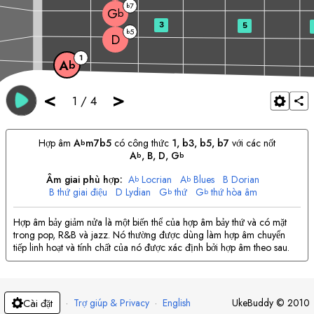
7
b
G
b
3
5
5
b
D
1
A
b
<
>
1
/
4
Hợp âm
A
m7b5
có công thức
1, b3, b5, b7
với các nốt
b
A
, 
B
, 
D
, 
G
b
b
Âm giai phù hợp:
A
Locrian
A
Blues
B
Dorian
b
b
B
thứ giai điệu
D
Lydian
G
thứ
G
thứ hòa âm
b
b
Hợp âm bảy giảm nửa là một biến thể của hợp âm bảy thứ và có mặt
trong pop, R&B và jazz. Nó thường được dùng làm hợp âm chuyển
tiếp linh hoạt và tính chất của nó được xác định bởi hợp âm theo sau.
·
Trợ giúp & Privacy
·
English
UkeBuddy
©
2010
Cài đặt