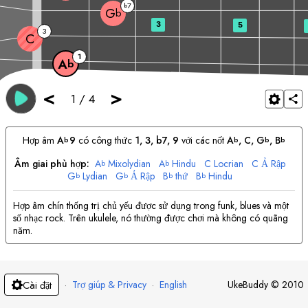
7
b
G
b
3
5
3
C
1
A
b
<
>
1
/
4
Hợp âm
A
9
có công thức
1, 3, b7, 9
với các nốt
A
, 
C
, 
G
, 
B
b
b
b
b
Âm giai phù hợp:
A
Mixolydian
A
Hindu
C
Locrian
C
Ả Rập
b
b
G
Lydian
G
Ả Rập
B
thứ
B
Hindu
b
b
b
b
Hợp âm chín thống trị chủ yếu được sử dụng trong funk, blues và một
số nhạc rock. Trên ukulele, nó thường được chơi mà không có quãng
năm.
·
Trợ giúp & Privacy
·
English
UkeBuddy
©
2010
Cài đặt