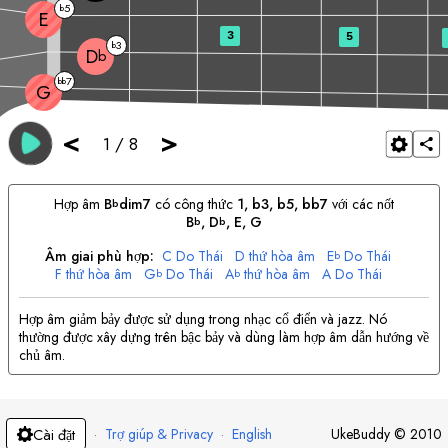
5
b
E
3
5
3
b
D
b
7
bb
G
<
>
1
/
8
Hợp âm
B
dim7
có công thức
1, b3, b5, bb7
với các nốt
b
B
, 
D
, 
E
, 
G
b
b
Âm giai phù hợp:
C
Do Thái
D
thứ hòa âm
E
Do Thái
b
F
thứ hòa âm
G
Do Thái
A
thứ hòa âm
A
Do Thái
b
b
B
thứ hòa âm
Hợp âm giảm bảy được sử dụng trong nhạc cổ điển và jazz. Nó
thường được xây dựng trên bậc bảy và dùng làm hợp âm dẫn hướng về
chủ âm.
·
Trợ giúp & Privacy
·
English
UkeBuddy
©
2010
Cài đặt