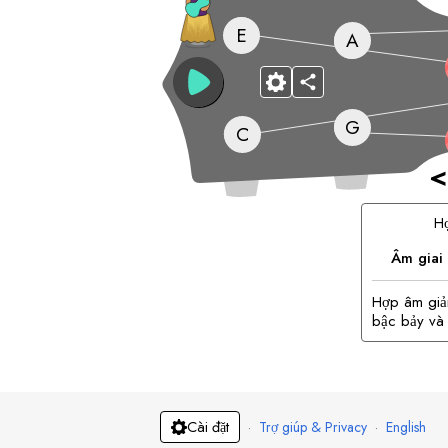
E
A
G
C
<
H
Âm giai
Hợp âm giả
bậc bảy và
·
Trợ giúp & Privacy
·
English
Cài đặt