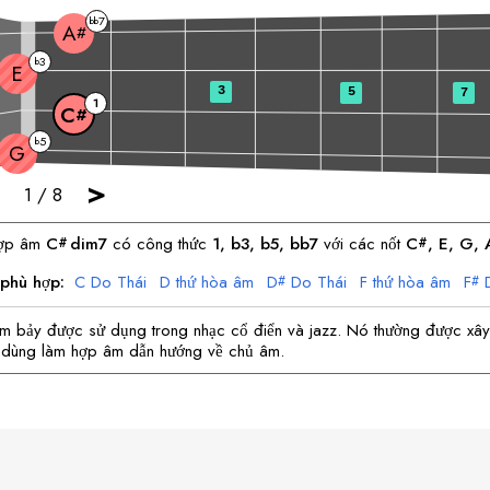
7
bb
A
#
3
b
E
3
5
7
1
C
#
5
b
G
>
1
/
8
ợp âm
C
dim7
có công thức
1, b3, b5, bb7
với các nốt
C
, 
E
, 
G
, 
#
#
 phù hợp:
C
Do Thái
D
thứ hòa âm
D
Do Thái
F
thứ hòa âm
F
#
#
G
thứ hòa âm
A
Do Thái
B
thứ hòa âm
#
m bảy được sử dụng trong nhạc cổ điển và jazz. Nó thường được xây
 dùng làm hợp âm dẫn hướng về chủ âm.