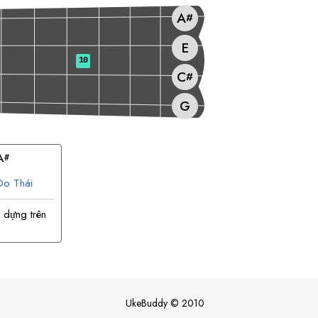
A
#
E
10
C
#
G
A
#
Do Thái
 dựng trên
UkeBuddy
©
2010