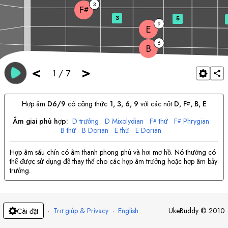
3
F
#
3
5
9
E
6
B
<
>
1
/
7
Hợp âm
D
6/9
có công thức
1, 3, 6, 9
với các nốt
D
, 
F
, 
B
, 
E
#
Âm giai phù hợp:
D
trưởng
D
Mixolydian
F
thứ
F
Phrygian
#
#
B
thứ
B
Dorian
E
thứ
E
Dorian
Hợp âm sáu chín có âm thanh phong phú và hơi mơ hồ. Nó thường có
thể được sử dụng để thay thế cho các hợp âm trưởng hoặc hợp âm bảy
trưởng.
·
Trợ giúp & Privacy
·
English
UkeBuddy
©
2010
Cài đặt