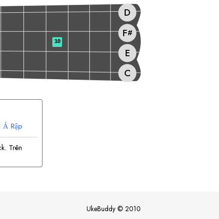
D
F
#
10
E
C
C
Ả Rập
k. Trên
UkeBuddy
©
2010