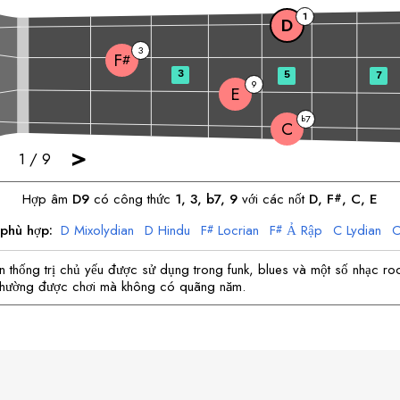
1
D
3
F
#
3
5
7
9
E
7
b
C
>
1
/
9
Hợp âm
D
9
có công thức
1, 3, b7, 9
với các nốt
D
, 
F
, 
C
, 
E
#
 phù hợp:
D
Mixolydian
D
Hindu
F
Locrian
F
Ả Rập
C
Lydian
#
#
E
thứ
E
Hindu
 thống trị chủ yếu được sử dụng trong funk, blues và một số nhạc roc
 thường được chơi mà không có quãng năm.