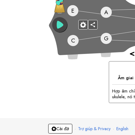
E
A
G
C
<
Âm giai
Hợp âm chín
ukulele, nó
·
Trợ giúp & Privacy
·
English
Cài đặt