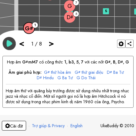
7
G
3
5
5
D
#
1
G
#
<
>
1
/
8
Hợp âm
G
mM7
có công thức
1, b3, 5, 7
với các nốt
G
, 
B
, 
D
, 
G
#
#
#
Âm giai phù hợp:
G
thứ hòa âm
G
thứ giai điệu
D
Ba Tư
#
#
#
D
Hindu
G
Ba Tư
G
Do Thái
#
Hợp âm thứ với quãng bảy trưởng được sử dụng nhiều nhất trong nhạc
jazz và nhạc cổ điển. Một số người gọi nó là hợp âm Hitchcock vì nó
được sử dụng trong nhạc phim kinh dị năm 1960 của ông, Psycho.
·
Trợ giúp & Privacy
·
English
UkeBuddy
©
2010
Cài đặt