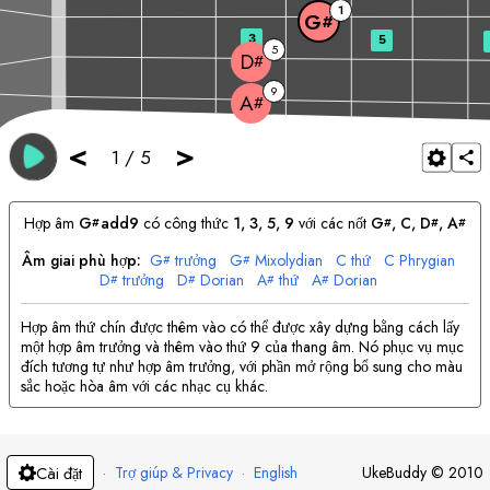
1
G
#
3
5
5
D
#
9
A
#
<
>
1
/
5
Hợp âm
G
add9
có công thức
1, 3, 5, 9
với các nốt
G
, 
C
, 
D
, 
A
#
#
#
#
Âm giai phù hợp:
G
trưởng
G
Mixolydian
C
thứ
C
Phrygian
#
#
D
trưởng
D
Dorian
A
thứ
A
Dorian
#
#
#
#
Hợp âm thứ chín được thêm vào có thể được xây dựng bằng cách lấy
một hợp âm trưởng và thêm vào thứ 9 của thang âm. Nó phục vụ mục
đích tương tự như hợp âm trưởng, với phần mở rộng bổ sung cho màu
sắc hoặc hòa âm với các nhạc cụ khác.
·
Trợ giúp & Privacy
·
English
UkeBuddy
©
2010
Cài đặt