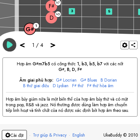
7
b
F
#
3
5
5
b
D
1
G
#
<
>
1
/
4
Hợp âm
G
m7b5
có công thức
1, b3, b5, b7
với các nốt
#
G
, 
B
, 
D
, 
F
#
#
Âm giai phù hợp:
G
Locrian
G
Blues
B
Dorian
#
#
B
thứ giai điệu
D
Lydian
F
thứ
F
thứ hòa âm
#
#
Hợp âm bảy giảm nửa là một biến thể của hợp âm bảy thứ và có mặt
trong pop, R&B và jazz. Nó thường được dùng làm hợp âm chuyển
tiếp linh hoạt và tính chất của nó được xác định bởi hợp âm theo sau.
·
Trợ giúp & Privacy
·
English
UkeBuddy
©
2010
Cài đặt