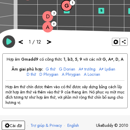
1
G
3
5
5
D
9
A
<
>
1
/
12
Hợp âm
G
madd9
có công thức
1, b3, 5, 9
với các nốt
G
, 
A
, 
D
, 
A
#
Âm giai phù hợp:
G
thứ
G
Dorian
A
trưởng
A
Lydian
#
#
D
thứ
D
Phrygian
A
Phrygian
A
Locrian
Hợp âm thứ chín được thêm vào có thể được xây dựng bằng cách lấy
một hợp âm thứ và thêm vào thứ 9 của thang âm. Nó phục vụ một mục
đích tương tự như hợp âm thứ, với phần mở rộng thứ chín bổ sung cho
hương vị.
·
Trợ giúp & Privacy
·
English
UkeBuddy
©
2010
Cài đặt