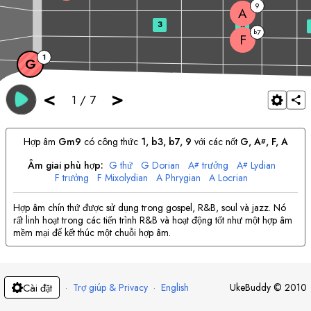
9
A
3
5
7
b
F
1
G
<
>
1
/
7
Hợp âm
G
m9
có công thức
1, b3, b7, 9
với các nốt
G
, 
A
, 
F
, 
A
#
Âm giai phù hợp:
G
thứ
G
Dorian
A
trưởng
A
Lydian
#
#
F
trưởng
F
Mixolydian
A
Phrygian
A
Locrian
Hợp âm chín thứ được sử dụng trong gospel, R&B, soul và jazz. Nó
rất linh hoạt trong các tiến trình R&B và hoạt động tốt như một hợp âm
mềm mại để kết thúc một chuỗi hợp âm.
·
Trợ giúp & Privacy
·
English
UkeBuddy
©
2010
Cài đặt