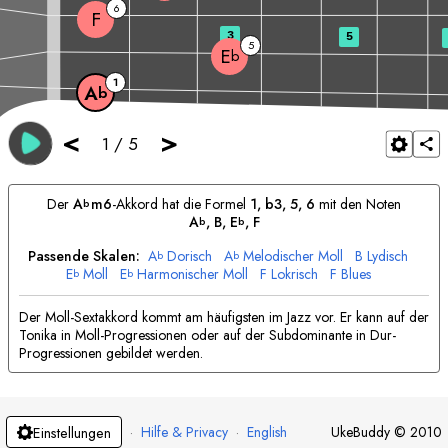
6
F
3
5
5
E
b
1
A
b
<
>
1
/
5
Der
A
m6
-Akkord hat die Formel
1, b3, 5, 6
mit den Noten
b
A
, 
B
, 
E
, 
F
b
b
Passende Skalen:
A
Dorisch
A
Melodischer Moll
B
Lydisch
b
b
E
Moll
E
Harmonischer Moll
F
Lokrisch
F
Blues
b
b
Der Moll-Sextakkord kommt am häufigsten im Jazz vor. Er kann auf der
Tonika in Moll-Progressionen oder auf der Subdominante in Dur-
Progressionen gebildet werden.
·
Hilfe & Privacy
·
English
UkeBuddy
©
2010
Einstellungen