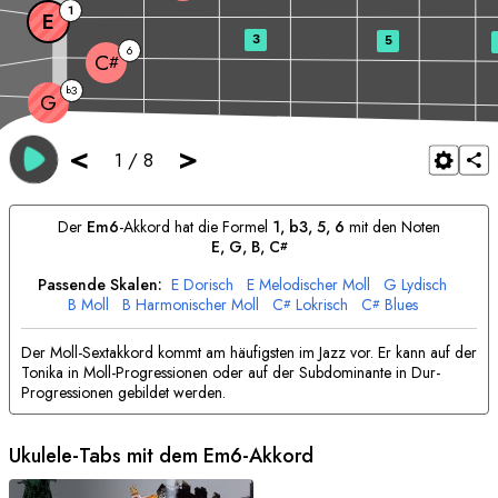
1
E
3
5
6
C
#
3
b
G
<
>
1
/
8
Der
E
m6
-Akkord hat die Formel
1, b3, 5, 6
mit den Noten
E
, 
G
, 
B
, 
C
#
Passende Skalen:
E
Dorisch
E
Melodischer Moll
G
Lydisch
B
Moll
B
Harmonischer Moll
C
Lokrisch
C
Blues
#
#
Der Moll-Sextakkord kommt am häufigsten im Jazz vor. Er kann auf der
Tonika in Moll-Progressionen oder auf der Subdominante in Dur-
Progressionen gebildet werden.
Ukulele-Tabs mit dem
E
m6-Akkord