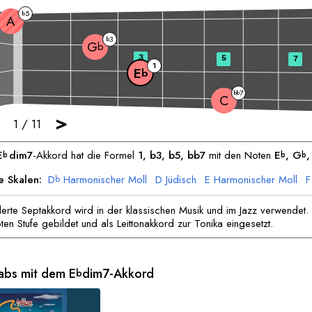
5
b
A
3
b
G
b
3
5
7
1
E
b
7
bb
C
>
1
/
11
E
dim7
-Akkord hat die Formel
1, b3, b5, bb7
mit den Noten
E
, 
G
,
b
b
b
e Skalen:
D
Harmonischer Moll
D
Jüdisch
E
Harmonischer Moll
F
b
G
Harmonischer Moll
A
Jüdisch
B
Harmonischer Moll
B
Jüdisch
b
b
erte Septakkord wird in der klassischen Musik und im Jazz verwendet. 
ten Stufe gebildet und als Leittonakkord zur Tonika eingesetzt.
Tabs mit dem
E
dim7-Akkord
b