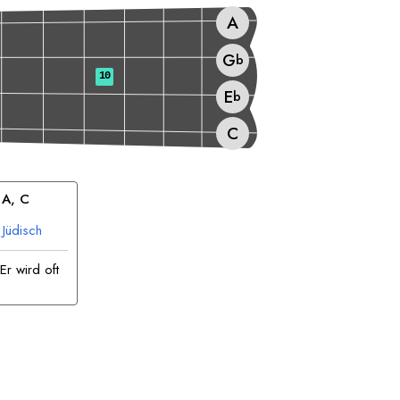
A
G
b
10
E
b
C
 
A
, 
C
Jüdisch
Er wird oft