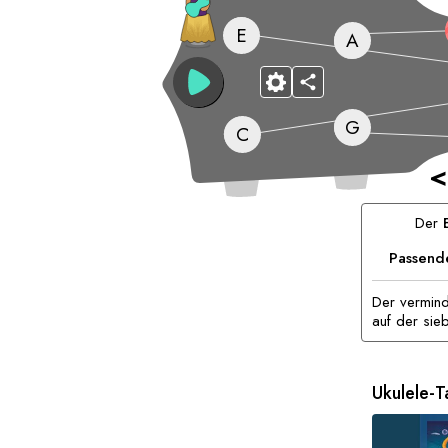
E
A
G
C
<
Der
Passend
Der vermind
auf der sieb
Ukulele-