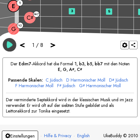
1
E
3
5
7
bb
C
#
3
b
G
<
>
1
/
8
Der
E
dim7
-Akkord hat die Formel
1, b3, b5, bb7
mit den Noten
E
, 
G
, 
A
, 
C
#
#
Passende Skalen:
C
Jüdisch
D
Harmonischer Moll
D
Jüdisch
#
F
Harmonischer Moll
F
Jüdisch
G
Harmonischer Moll
#
#
A
Jüdisch
B
Harmonischer Moll
Der verminderte Septakkord wird in der klassischen Musik und im Jazz
verwendet. Er wird oft auf der siebten Stufe gebildet und als
Leittonakkord zur Tonika eingesetzt.
·
Hilfe & Privacy
·
English
UkeBuddy
©
2010
Einstellungen