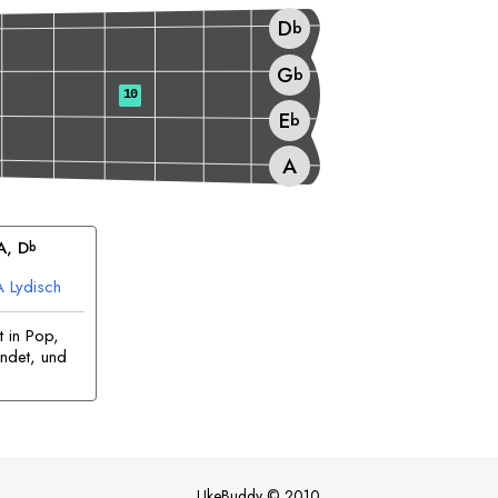
D
b
G
b
10
E
b
A
A
, 
D
b
A
Lydisch
 in Pop,
endet, und
UkeBuddy
©
2010