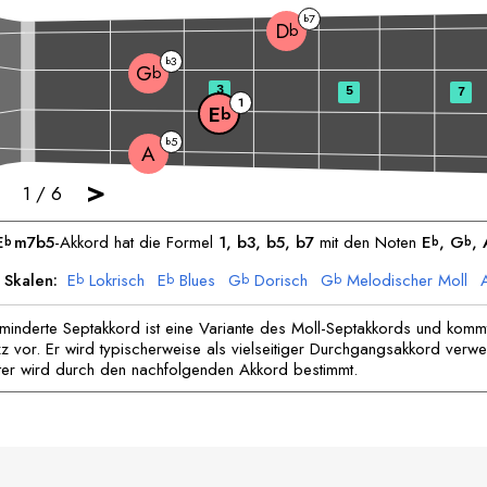
7
b
D
b
3
b
G
b
3
5
7
1
E
b
5
b
A
>
1
/
6
E
m7b5
-Akkord hat die Formel
1, b3, b5, b7
mit den Noten
E
, 
G
, 
b
b
b
 Skalen:
E
Lokrisch
E
Blues
G
Dorisch
G
Melodischer Moll
b
b
b
b
D
Moll
D
Harmonischer Moll
b
b
minderte Septakkord ist eine Variante des Moll-Septakkords und kommt
z vor. Er wird typischerweise als vielseitiger Durchgangsakkord verw
ter wird durch den nachfolgenden Akkord bestimmt.