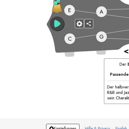
E
A
G
C
<
Der
Passende
Der halbver
R&B und Jaz
sein Charak
·
Hilfe & Privacy
·
English
Einstellungen