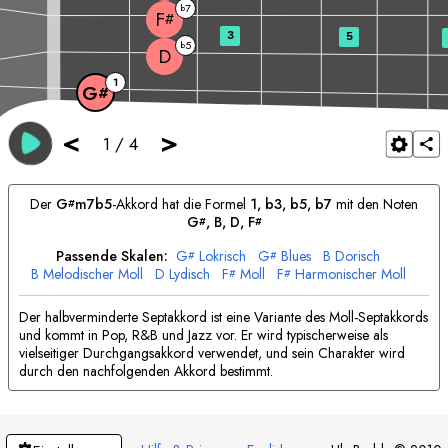
7
b
F
#
3
5
5
b
D
1
G
#
<
>
1
/
4
Der
G
m7b5
-Akkord hat die Formel
1, b3, b5, b7
mit den Noten
#
G
, 
B
, 
D
, 
F
#
#
Passende Skalen:
G
Lokrisch
G
Blues
B
Dorisch
#
#
B
Melodischer Moll
D
Lydisch
F
Moll
F
Harmonischer Moll
#
#
Der halbverminderte Septakkord ist eine Variante des Moll-Septakkords
und kommt in Pop, R&B und Jazz vor. Er wird typischerweise als
vielseitiger Durchgangsakkord verwendet, und sein Charakter wird
durch den nachfolgenden Akkord bestimmt.