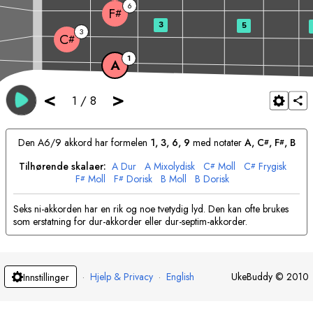
6
F
#
3
5
3
C
#
1
A
<
>
1
/
8
Den
A
6/9 akkord har formelen
1, 3, 6, 9
med notater
A
, 
C
, 
F
, 
B
#
#
Tilhørende skalaer:
A
Dur
A
Mixolydisk
C
Moll
C
Frygisk
#
#
F
Moll
F
Dorisk
B
Moll
B
Dorisk
#
#
Seks ni-akkorden har en rik og noe tvetydig lyd. Den kan ofte brukes
som erstatning for dur-akkorder eller dur-septim-akkorder.
·
Hjelp & Privacy
·
English
UkeBuddy
©
2010
Innstillinger