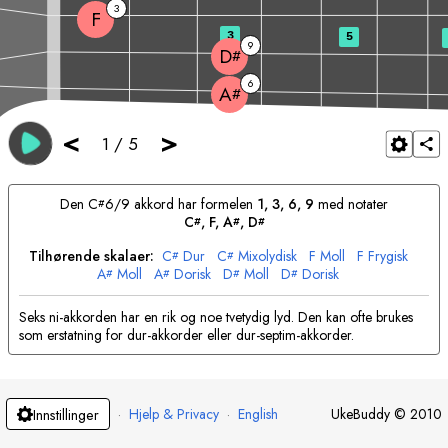
3
F
3
5
9
D
#
6
A
#
<
>
1
/
5
Den
C
6/9 akkord har formelen
1, 3, 6, 9
med notater
#
C
, 
F
, 
A
, 
D
#
#
#
Tilhørende skalaer:
C
Dur
C
Mixolydisk
F
Moll
F
Frygisk
#
#
A
Moll
A
Dorisk
D
Moll
D
Dorisk
#
#
#
#
Seks ni-akkorden har en rik og noe tvetydig lyd. Den kan ofte brukes
som erstatning for dur-akkorder eller dur-septim-akkorder.
·
Hjelp & Privacy
·
English
UkeBuddy
©
2010
Innstillinger