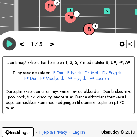
5
F
#
3
5
3
D
#
1
B
<
>
1
/
5
Den
B
maj7 akkord har formelen
1, 3, 5, 7
med notater
B
, 
D
, 
F
, 
A
#
#
#
Tilhørende skalaer:
B
Dur
B
Lydisk
D
Moll
D
Frygisk
#
#
F
Dur
F
Mixolydisk
A
Frygisk
A
Locrian
#
#
#
#
Durseptimakkorden er en myk variant av durakkorden. Den brukes mye
i pop, rock, funk, disco og andre stiler. Denne akkordens fremvekst i
populærmusikken kom med nedgangen til dominantseptimen på 70-
tallet.
·
Hjelp & Privacy
·
English
UkeBuddy
©
2010
Innstillinger