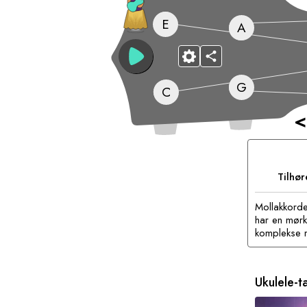
E
A
G
C
<
Tilhø
Mollakkorde
har en mørk
komplekse m
Ukulele-