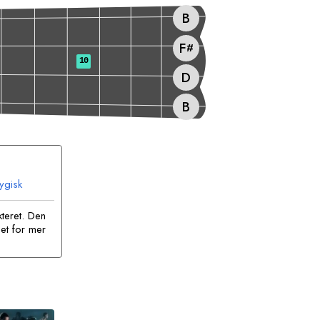
B
F
#
10
D
B
ygisk
teret. Den
et for mer