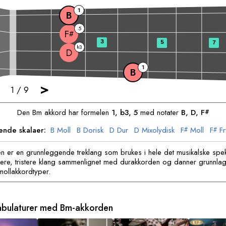
1
B
5
F
#
3
5
7
3
b
D
1
B
>
1
/
9
Den
B
m akkord har formelen
1, b3, 5
med notater
B
, 
D
, 
F
#
rende skalaer:
B
Moll
B
Dorisk
D
Dur
D
Mixolydisk
F
Moll
F
Fr
#
#
n er en grunnleggende treklang som brukes i hele det musikalske spek
ere, tristere klang sammenlignet med durakkorden og danner grunnlag
ollakkordtyper.
tabulaturer med
B
m-akkorden