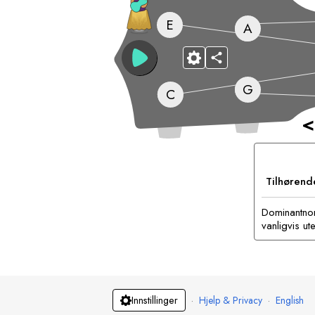
E
A
G
C
<
Tilhørend
Dominantnon
vanligvis ute
·
Hjelp & Privacy
·
English
Innstillinger