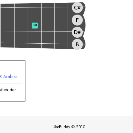
C
#
F
10
D
#
B
B
Arabisk
illes den
UkeBuddy
©
2010