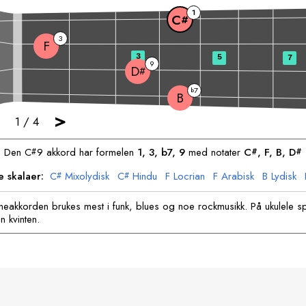
1
C
#
3
F
3
5
7
9
D
#
7
b
B
>
1
/
4
Den
C
9 akkord har formelen
1, 3, b7, 9
med notater
C
, 
F
, 
B
, 
D
#
#
#
e skalaer:
C
Mixolydisk
C
Hindu
F
Locrian
F
Arabisk
B
Lydisk
#
#
D
Moll
D
Hindu
#
#
eakkorden brukes mest i funk, blues og noe rockmusikk. På ukulele sp
n kvinten.