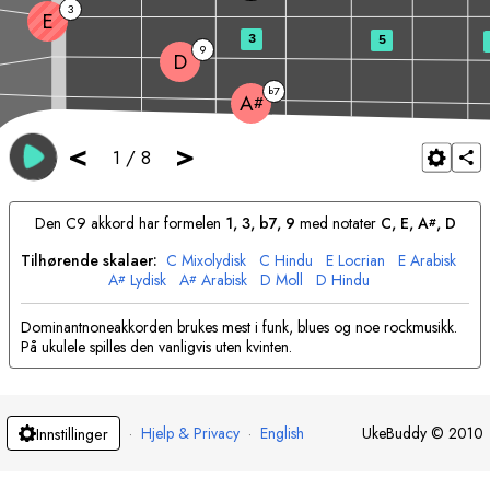
3
E
3
5
9
D
7
b
A
#
<
>
1
/
8
Den
C
9 akkord har formelen
1, 3, b7, 9
med notater
C
, 
E
, 
A
, 
D
#
Tilhørende skalaer:
C
Mixolydisk
C
Hindu
E
Locrian
E
Arabisk
A
Lydisk
A
Arabisk
D
Moll
D
Hindu
#
#
Dominantnoneakkorden brukes mest i funk, blues og noe rockmusikk.
På ukulele spilles den vanligvis uten kvinten.
·
Hjelp & Privacy
·
English
UkeBuddy
©
2010
Innstillinger