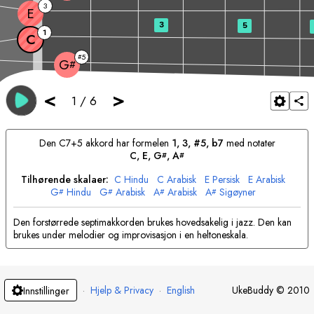
3
E
3
5
1
C
5
#
G
#
<
>
1
/
6
Den
C
7+5 akkord har formelen
1, 3, #5, b7
med notater
C
, 
E
, 
G
, 
A
#
#
Tilhørende skalaer:
C
Hindu
C
Arabisk
E
Persisk
E
Arabisk
G
Hindu
G
Arabisk
A
Arabisk
A
Sigøyner
#
#
#
#
Den forstørrede septimakkorden brukes hovedsakelig i jazz. Den kan
brukes under melodier og improvisasjon i en heltoneskala.
·
Hjelp & Privacy
·
English
UkeBuddy
©
2010
Innstillinger