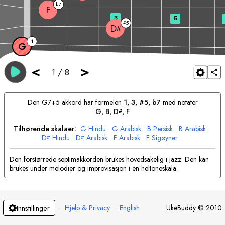
7
b
F
3
5
5
#
D
#
1
G
<
>
1
/
8
Den
G
7+5 akkord har formelen
1, 3, #5, b7
med notater
G
, 
B
, 
D
, 
F
#
Tilhørende skalaer:
G
Hindu
G
Arabisk
B
Persisk
B
Arabisk
D
Hindu
D
Arabisk
F
Arabisk
F
Sigøyner
#
#
Den forstørrede septimakkorden brukes hovedsakelig i jazz. Den kan
brukes under melodier og improvisasjon i en heltoneskala.
·
Hjelp & Privacy
·
English
UkeBuddy
©
2010
Innstillinger