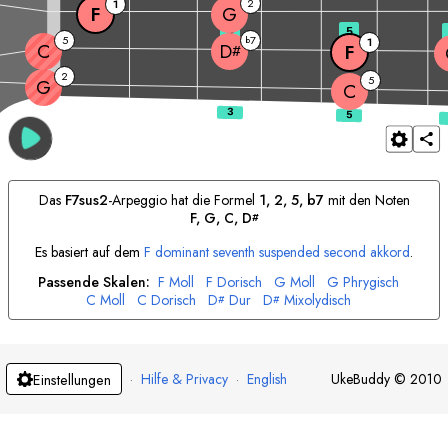
2
1
F
G
3
5
5
7
b
1
C
D
F
#
2
5
G
C
Das
F
7sus2
-Arpeggio hat die Formel
1, 2, 5, b7
mit den Noten
F
, 
G
, 
C
, 
D
#
Es basiert auf dem
F
dominant seventh suspended second akkord
.
Passende Skalen:
F
Moll
F
Dorisch
G
Moll
G
Phrygisch
C
Moll
C
Dorisch
D
Dur
D
Mixolydisch
#
#
·
Hilfe & Privacy
·
English
UkeBuddy
©
2010
Einstellungen