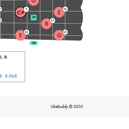
G
7
3
1
b
E
C
#
10
5
7
b
B
3
5
b
b
E
G
G
, 
B
k
B
Moll
UkeBuddy
©
2010