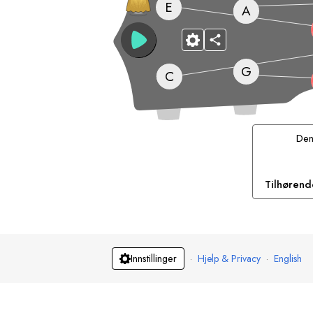
E
A
G
C
De
Tilhørend
·
Hjelp & Privacy
·
English
Innstillinger