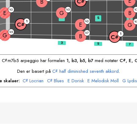
E
C
B
#
3
5
b
b
b
E
G
B
3
5
7
1
3
b
b
E
C
G
#
5
b
7
b
G
1
B
C
#
n
C
m7b5 arpeggio har formelen
1, b3, b5, b7
med notater
C
, 
E
, 
#
#
Den er basert på
C
half diminished seventh akkord
.
#
e skalaer:
C
Locrian
C
Blues
E
Dorisk
E
Melodisk Moll
G
Lydis
#
#
B
Harmonisk Moll