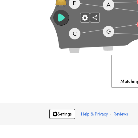
E
A
G
C
Matchin
D
Jewish
F
Gy
#
·
Help & Privacy
·
Reviews
Settings