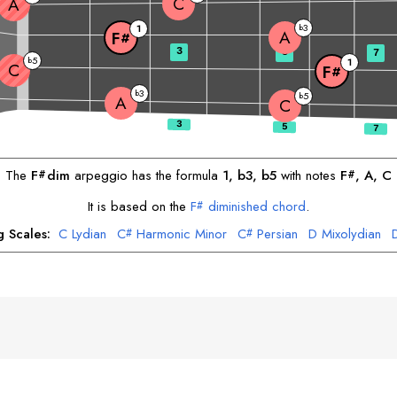
C
A
3
1
b
A
F
#
3
5
7
5
b
1
C
F
#
3
b
5
b
A
C
The
F
dim
arpeggio has the formula
1, b3, b5
with notes
F
, 
A
, 
C
#
#
It is based on the
F
diminished chord
.
#
g Scales:
C
Lydian
C
Harmonic Minor
C
Persian
D
Mixolydian
#
#
E
Minor
E
Harmonic Minor
E
Hindu
E
Arabic
F
Jewish
F
Locrian
#
psy
G
Major
G
Harmonic Minor
G
Melodic Minor
G
Jewish
A
D
#
A
Melodic Minor
A
Harmonic Minor
B
Phrygian
B
Jewish
#