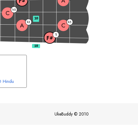
A
F
#
5
b
C
10
3
5
b
b
A
C
1
F
#
D
Hindu
F
Blues
#
orian
UkeBuddy
©
2010