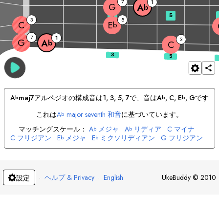
7
1
G
A
b
3
5
3
5
C
E
b
7
1
3
G
A
b
C
A
maj7
アルペジオの構成音は
1, 3, 5, 7
で、音は
A
, 
C
, 
E
, 
G
です
b
b
b
これは
A
major seventh 和音
に基づいています。
b
マッチングスケール：
A
メジャ
A
リディア
C
マイナ
b
b
C
フリジアン
E
メジャ
E
ミクソリディアン
G
フリジアン
b
b
G
ロクリアン
·
ヘルプ & Privacy
·
English
UkeBuddy
©
2010
設定