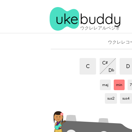
ウクレレアルペジオ
ウクレレコ
m
m
m
C
#
ア
ア
ア
m
C
D
D
b
ル
ル
ア
ル
Ab
ア
Ab
ア
ペ
ル
ペ
ペ
ル
ル
ッ
ペ
maj
min
7
ッ
ッ
ペ
ペ
Ab
ア
Ab
ア
ジ
ッ
ジ
ッ
ッ
ジ
ル
ル
sus2
sus4
ョ
ジ
ジ
ジ
ョ
ョ
ペ
ペ
ョ
ョ
ョ
ッ
ッ
ジ
ジ
ョ
ョ