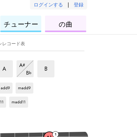
ログインする
|
登録
ウ
ウ
チューナー
の曲
ク
ク
レ
レ
レ
レ
レレコード表
m
m
m
A
#
ア
ア
ア
m
A
B
B
b
ル
ル
ア
ル
Ab
ア
Ab
ア
ペ
ル
ペ
ペ
ル
ル
ッ
ペ
add9
madd9
ッ
ッ
ペ
ペ
Ab
ア
ジ
ッ
ジ
ッ
ッ
ジ
ル
11
madd11
ョ
ジ
ジ
ジ
ョ
ョ
ペ
ョ
ョ
ョ
ッ
ジ
ョ
1