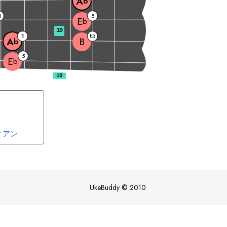
A
b
3
5
E
b
10
1
3
b
B
A
b
5
E
b
ィアン
UkeBuddy
©
2010