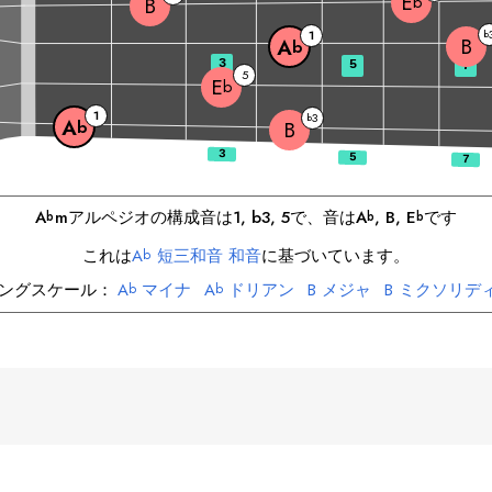
E
b
B
1
b
B
A
b
3
5
7
5
E
b
1
3
b
A
b
B
A
m
アルペジオの構成音は
1, b3, 5
で、音は
A
, 
B
, 
E
です
b
b
b
これは
A
短三和音 和音
に基づいています。
b
ングスケール：
A
マイナ
A
ドリアン
B
メジャ
B
ミクソリデ
b
b
E
マイナ
E
フリジアン
b
b