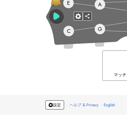
E
A
G
C
マッチ
·
ヘルプ & Privacy
·
English
設定