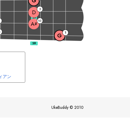
G
5
D
10
3
b
A
#
5
1
G
ィアン
UkeBuddy
©
2010