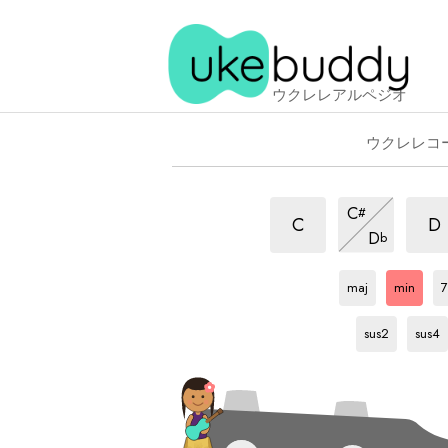
ウクレレアルペジオ
ウクレレコ
m
m
m
C
#
ア
ア
ア
m
C
D
D
b
ル
ル
ア
ル
G
ア
G
ア
ペ
ル
ペ
ペ
ル
ル
ッ
ペ
maj
min
7
ッ
ッ
ペ
ペ
G
ア
G
ア
ジ
ッ
ジ
ッ
ッ
ジ
ル
ル
sus2
sus4
ョ
ジ
ジ
ジ
ョ
ョ
ペ
ペ
ョ
ョ
ョ
ッ
ッ
ジ
ジ
ョ
ョ