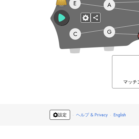
E
A
G
C
マッチ
·
ヘルプ & Privacy
·
English
設定