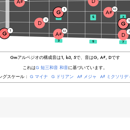
D
A
#
3
1
b
G
A
#
3
5
7
5
1
D
G
1
3
b
G
A
#
D
G
m
アルペジオの構成音は
1, b3, 5
で、音は
G
, 
A
, 
D
です
#
これは
G
短三和音 和音
に基づいています。
ングスケール：
G
マイナ
G
ドリアン
A
メジャ
A
ミクソリデ
#
#
D
マイナ
D
フリジアン