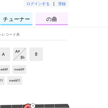
ログインする
|
登録
ウ
ウ
チューナー
の曲
ク
ク
レ
レ
レ
レ
レレコード表
m
m
m
A
#
ア
ア
ア
m
A
B
B
b
ル
ル
ア
ル
G
ア
G
ア
ペ
ル
ペ
ペ
ル
ル
ッ
ペ
add9
madd9
ッ
ッ
ペ
ペ
G
ア
ジ
ッ
ジ
ッ
ッ
ジ
ル
11
madd11
ョ
ジ
ジ
ジ
ョ
ョ
ペ
ョ
ョ
ョ
ッ
ジ
ョ
1