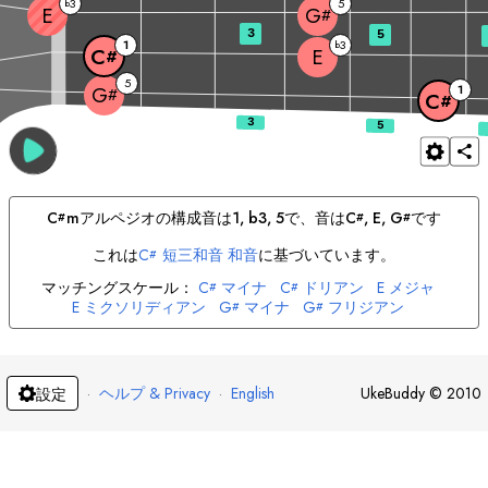
3
5
b
E
G
#
3
5
1
3
b
E
C
#
5
1
G
#
C
#
C
m
アルペジオの構成音は
1, b3, 5
で、音は
C
, 
E
, 
G
です
#
#
#
これは
C
短三和音 和音
に基づいています。
#
マッチングスケール：
C
マイナ
C
ドリアン
E
メジャ
#
#
E
ミクソリディアン
G
マイナ
G
フリジアン
#
#
·
ヘルプ & Privacy
·
English
UkeBuddy
©
2010
設定