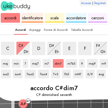
Accesso
|
Registrati
ukulele
di
ukulele
ukulele
di
accordi
identificatore
scale
accordatore
canzoni
accordi
uk
Accordi
Arpeggi
Forme di Accordi
Tabella Accordi
accordo
dim7
accordo
dim7
accordo
dim7
accordo
dim7
accordo
dim7
accordo
dim7
accordo
dim7
C
D
F
#
#
#
accordo
dim7
accordo
dim7
accor
dim7
C
D
E
F
D
E
G
b
b
b
accordo
accordo
C#
accordo
C#
accordo
C#
C#
accordo
accordo
C#
C#
accordo
C#
accordo
accordo
C#
C#
acc
maj
min
7
maj7
m7
dim7
m7b5
9
maj9
m9
accordo
accordo
C#
accordo
C#
C#
accordo
C#
accordo
accordo
C#
accordo
C#
C#
accordo
accor
C#
sus2
sus4
7sus2
7sus4
7+5
7b5
mM7
6/9
aug
accordo
C
dim7
#
C
diminished seventh
#
7
bb
A
#