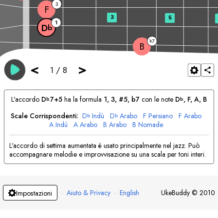
3
F
3
5
1
D
b
7
b
B
<
>
1
/
8
L'accordo
D
7+5
ha la formula
1, 3, #5, b7
con le note
D
, 
F
, 
A
, 
B
b
b
Scale Corrispondenti:
D
Indù
D
Arabo
F
Persiano
F
Arabo
b
b
A
Indù
A
Arabo
B
Arabo
B
Nomade
L'accordo di settima aumentata è usato principalmente nel jazz. Può
accompagnare melodie e improvvisazione su una scala per toni interi.
·
Aiuto & Privacy
·
English
UkeBuddy
©
2010
Impostazioni