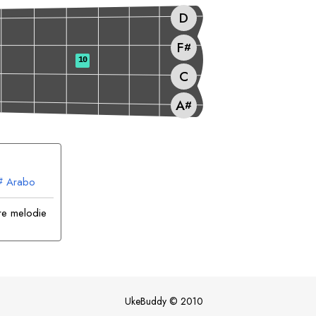
D
F
#
10
C
A
#
Arabo
#
re melodie
UkeBuddy
©
2010