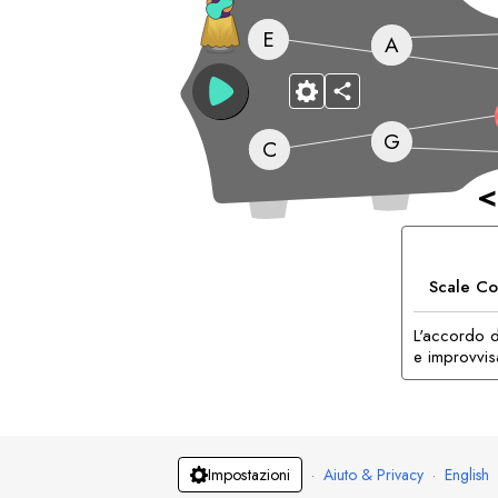
E
A
G
C
<
Scale Co
L'accordo d
e improvvisa
·
Aiuto & Privacy
·
English
Impostazioni