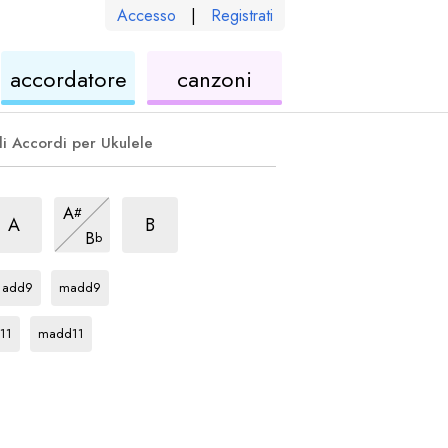
Accesso
|
Registrati
le
ukulele
di
accordatore
canzoni
ukulele
li Accordi per Ukulele
ccordo
+5
accordo
7+5
accordo
7+5
A
#
accordo
7+5
A
B
B
b
o
accordo
accordo
D
D
add9
madd9
ordo
accordo
D
11
madd11